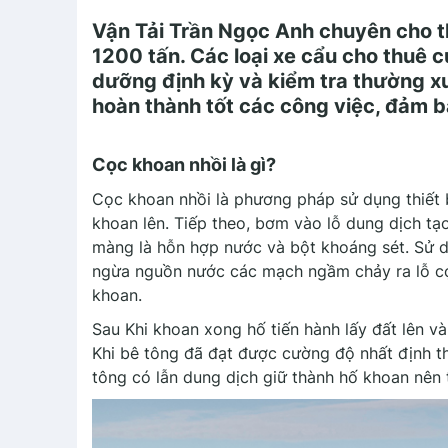
Vận Tải Trần Ngọc Anh chuyên cho t
1200 tấn. Các loại xe cẩu cho thuê 
dưỡng định kỳ và kiểm tra thường xu
hoàn thành tốt các công việc, đảm b
Cọc khoan nhồi là gì?
Cọc khoan nhồi là phương pháp sử dụng thiết b
khoan lên. Tiếp theo, bơm vào lỗ dung dịch tạ
màng là hỗn hợp nước và bột khoáng sét. Sử d
ngừa nguồn nước các mạch ngầm chảy ra lỗ c
khoan.
Sau Khi khoan xong hố tiến hành lấy đất lên v
Khi bê tông đã đạt được cường độ nhất định th
tông có lẫn dung dịch giữ thành hố khoan nên t