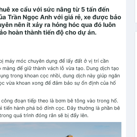
huê xe cẩu với sức nâng từ 5 tấn đến
của Trần Ngọc Anh với giá rẻ, xe được bảo
yên nên ít xảy ra hỏng hóc qua đó luôn
ảo hoàn thành tiến độ cho dự án.
ị máy móc chuyên dụng để lấy đất ở vị trí cần
o màng để giữ thành vách lỗ vừa tạo. Dung dịch tạo
ụng trong khoan cọc nhồi, dung dịch này giúp ngăn
ọc vừa khoan xong để đảm bảo sự ổn định của hố
à công đoạn tiếp theo là bơm bê tông vào trong hố.
ì tiến hành phá bỏ đỉnh cọc. Đây thường là phần bê
rong quá trình đóng rắn sẽ bị đẩy lên.