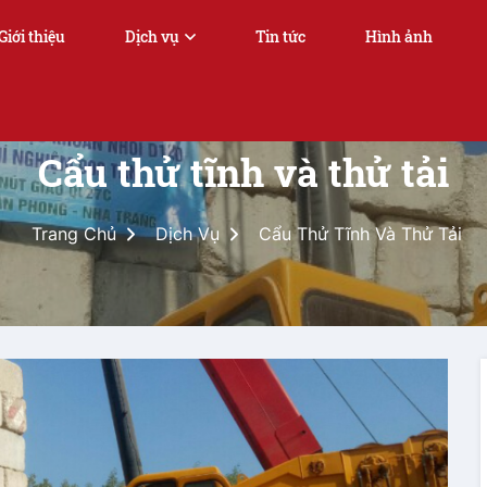
Giới thiệu
Dịch vụ
Tin tức
Hình ảnh
Cẩu thử tĩnh và thử tải
Trang Chủ
Dịch Vụ
Cẩu Thử Tĩnh Và Thử Tải